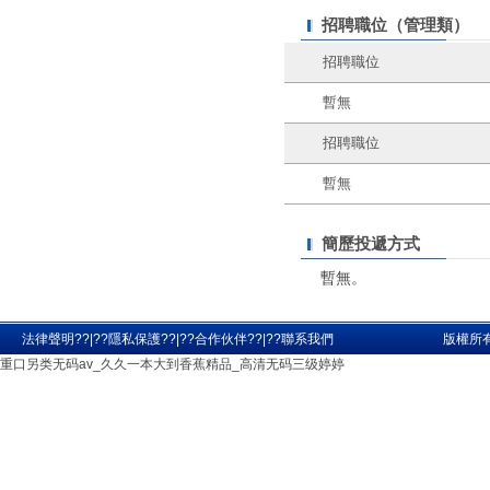
招聘職位（管理類）
招聘職位
暫無
招聘職位
暫無
簡歷投遞方式
暫無。
法律聲明
??|??
隱私保護
??|??
合作伙伴
??|??
聯系我們
版權所有 
重口另类无码av_久久一本大到香蕉精品_高清无码三级婷婷